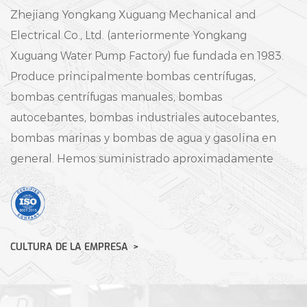
Zhejiang Yongkang Xuguang Mechanical and
Electrical Co., Ltd. (anteriormente Yongkang
Xuguang Water Pump Factory) fue fundada en 1983.
Produce principalmente bombas centrífugas,
bombas centrífugas manuales, bombas
autocebantes, bombas industriales autocebantes,
bombas marinas y bombas de agua y gasolina en
general.
Hemos suministrado aproximadamente
3.000.000 de bombas de agua hasta la fecha y
hemos liderado el mercado durante 5 años
consecutivos. Construimos activamente una
plataforma internacional de gestión y operación,
CULTURA DE LA EMPRESA
implementamos estrictamente los estándares
internacionales ISO9001:2015 e introducimos
sistemas ERP avanzados en el proceso de