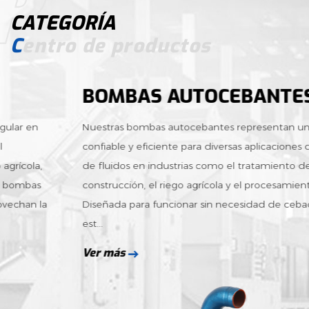
producción. La bomba de agua centrífuga
CATEGORÍA
representativa de nuestra empresa se ha
Centro de productos
convertido en una marca muy conocida en la
industria.
BOMBAS AUTOCEBANTES
Nuestras bombas autocebantes representan una solución
confiable y eficiente para diversas aplicaciones de manejo
de fluidos en industrias como el tratamiento de agua, la
construcción, el riego agrícola y el procesamiento químico.
Diseñada para funcionar sin necesidad de cebado externo,
est...
Ver más