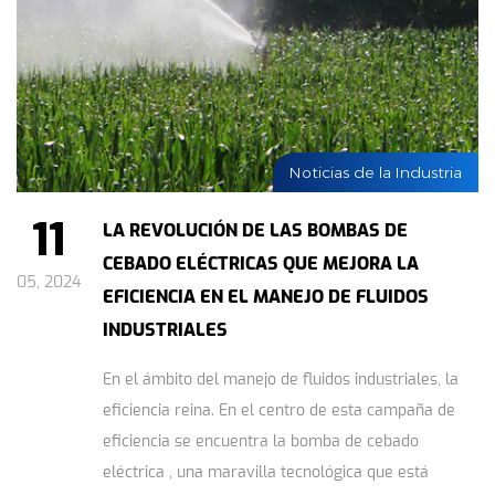
Noticias de la Industria
11
LA REVOLUCIÓN DE LAS BOMBAS DE
CEBADO ELÉCTRICAS QUE MEJORA LA
05, 2024
EFICIENCIA EN EL MANEJO DE FLUIDOS
INDUSTRIALES
En el ámbito del manejo de fluidos industriales, la
eficiencia reina. En el centro de esta campaña de
eficiencia se encuentra la bomba de cebado
eléctrica , una maravilla tecnológica que está