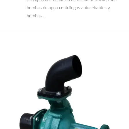
bombas de agua centrífugas autocebantes y
bombas ...