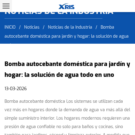
NOTICIAS DE LA INDUSTRIA
NOTICIAS DE LA INDUSTRIA
INICIO
/
Noticias
/
Noticias de la Industria
/
Bomba
autocebante doméstica para jardín y hogar: la solución de agua
todo en uno
Bomba autocebante doméstica para jardín y
hogar: la solución de agua todo en uno
13-03-2026
Bomba autocebante doméstica
Los sistemas se utilizan cada
vez más en hogares donde la demanda de agua va más allá del
simple suministro interior. Los hogares modernos requieren una
presión de agua confiable no solo para baños y cocinas, sino