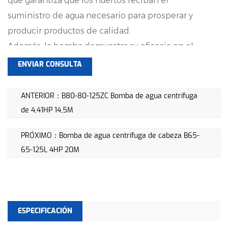
que garantiza que los huertos reciban el
suministro de agua necesario para prosperar y
producir productos de calidad.
Además, la bomba demuestra su eficacia en el
riego de tierras y tierras de cultivo, contribuyendo
ENVIAR CONSULTA
al éxito general y la productividad de las
actividades agrícolas. Su capacidad para manejar
ANTERIOR：B80-80-125ZC Bomba de agua centrífuga
diversas tareas de riego lo convierte en un activo
de 4,41HP 14,5M
valioso para los agricultores y profesionales
PRÓXIMO：Bomba de agua centrífuga de cabeza B65-
agrícolas que buscan una solución confiable de
65-125L 4HP 20M
bombeo de agua.
Mecanismo de operación:
La bomba de agua centrífuga 6HP 18M funciona
principalmente mediante la energía generada por
ESPECIFICACIÓN
un motor o diésel. El motor está perfectamente