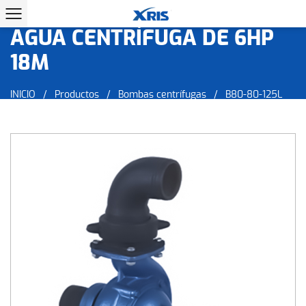
B80-80-125L BOMBA DE
AGUA CENTRÍFUGA DE 6HP
18M
INICIO
/
Productos
/
Bombas centrífugas
/
B80-80-125L
Bomba de agua centrífuga de 6HP 18M