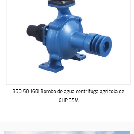
Construida teniendo en cuenta la durabilidad, la
bomba de agua centrífuga 6HP 18M está
construida con materiales de alta calidad que
soportan los rigores de las operaciones agrícolas.
Los componentes de la bomba están diseñados
para resistir la corrosión y el desgaste, lo que
garantiza una vida útil prolongada incluso cuando
se someten a condiciones exigentes.
La fiabilidad de esta bomba se ve aún más
subrayada por sus sencillos requisitos de
mantenimiento. Las inspecciones de rutina y los
B50-50-160I Bomba de agua centrífuga agrícola de
procedimientos de mantenimiento simples
6HP 35M
contribuyen a la longevidad de la bomba,
reduciendo el tiempo de inactividad y mejorando
su rentabilidad general.