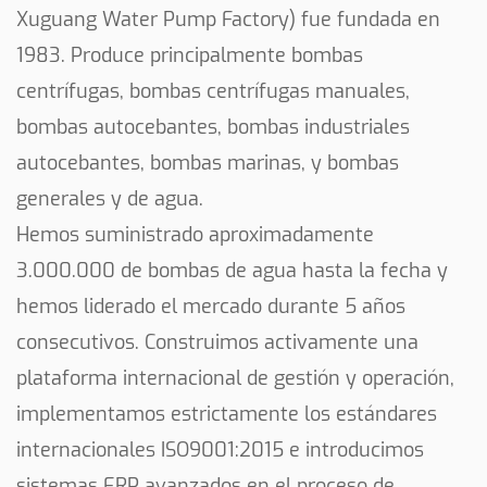
centrífuga 6HP 18M presenta un diseño que
Xuguang Water Pump Factory) fue fundada en
prioriza la facilidad de uso. La bomba está
1983. Produce principalmente bombas
equipada con controles intuitivos que permiten a
centrífugas, bombas centrífugas manuales,
los operadores gestionar eficientemente el flujo y
bombas autocebantes, bombas industriales
la presión del agua. Su diseño ergonómico y
autocebantes, bombas marinas, y bombas
componentes accesibles simplifican el proceso
generales y de agua.
de mantenimiento, asegurando que los usuarios
Hemos suministrado aproximadamente
con distintos niveles de experiencia técnica
3.000.000 de bombas de agua hasta la fecha y
puedan operar y mantener la bomba de manera
efectiva.
hemos liderado el mercado durante 5 años
En resumen, la bomba de agua centrífuga 6HP 18M
consecutivos. Construimos activamente una
se presenta como una solución confiable y
plataforma internacional de gestión y operación,
eficiente para las necesidades de riego agrícola.
implementamos estrictamente los estándares
Su diseño robusto, junto con especificaciones
internacionales ISO9001:2015 e introducimos
técnicas impresionantes, lo convierte en un activo
sistemas ERP avanzados en el proceso de