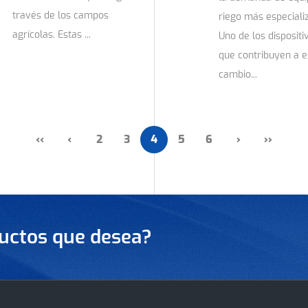
través de los campos
riego más especiali
agrícolas. Estas ...
Uno de los dispositi
que contribuyen a e
cambio...
‹‹
‹
2
3
4
5
6
›
››
uctos que desea?