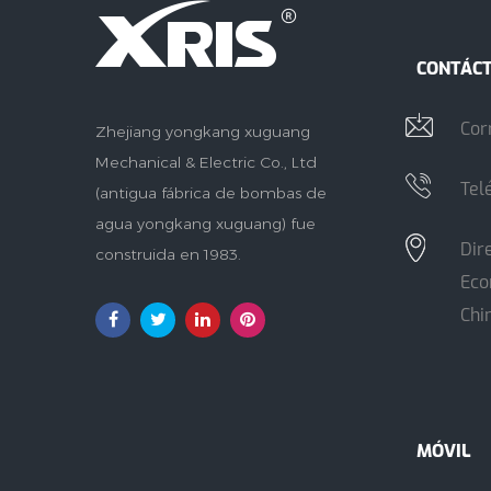
CONTÁC
Cor
Zhejiang yongkang xuguang
Mechanical & Electric Co., Ltd
Tel
(antigua fábrica de bombas de
agua yongkang xuguang) fue
Dir
construida en 1983.
Eco
Chi
MÓVIL