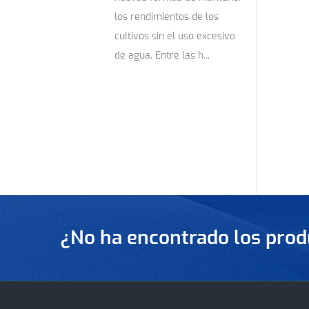
los rendimientos de los
cultivos sin el uso excesivo
de agua. Entre las h...
¿No ha encontrado los prod