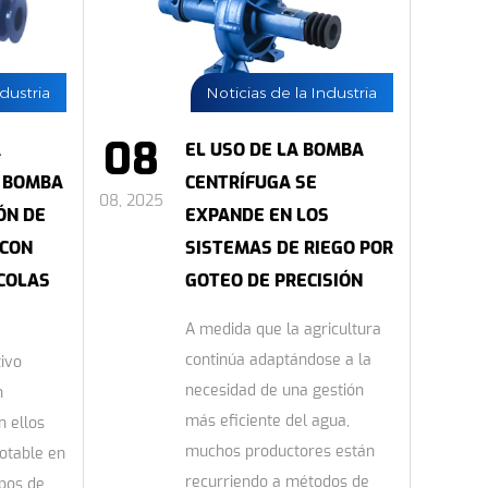
ndustria
Noticias de la Industria
08
A
EL USO DE LA BOMBA
 BOMBA
CENTRÍFUGA SE
08, 2025
ÓN DE
EXPANDE EN LOS
CON
SISTEMAS DE RIEGO POR
COLAS
GOTEO DE PRECISIÓN
A medida que la agricultura
continúa adaptándose a la
ivo
necesidad de una gestión
n
más eficiente del agua,
n ellos
muchos productores están
otable en
recurriendo a métodos de
pos de