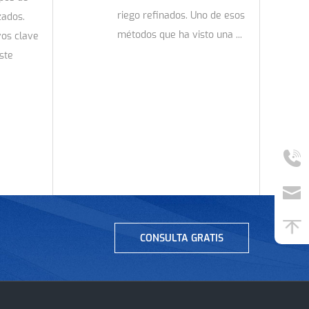
riego refinados. Uno de esos
zados.
métodos que ha visto una ...
vos clave
ste
CONSULTA GRATIS