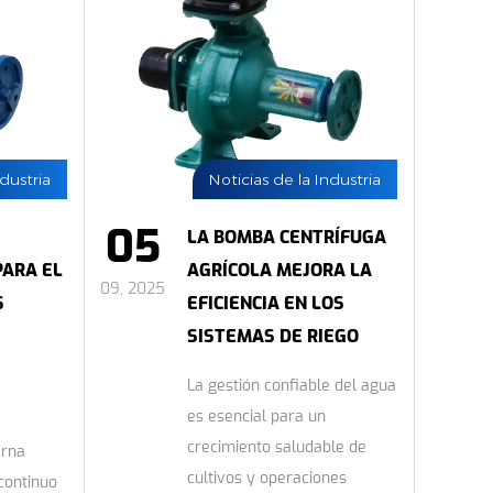
ndustria
Noticias de la Industria
05
LA BOMBA CENTRÍFUGA
PARA EL
AGRÍCOLA MEJORA LA
09, 2025
S
EFICIENCIA EN LOS
SISTEMAS DE RIEGO
La gestión confiable del agua
es esencial para un
crecimiento saludable de
erna
cultivos y operaciones
continuo