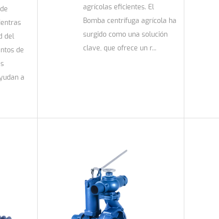
agrícolas eficientes. El
 de
Bomba centrífuga agrícola ha
ientras
surgido como una solución
d del
clave, que ofrece un r...
entos de
as
yudan a