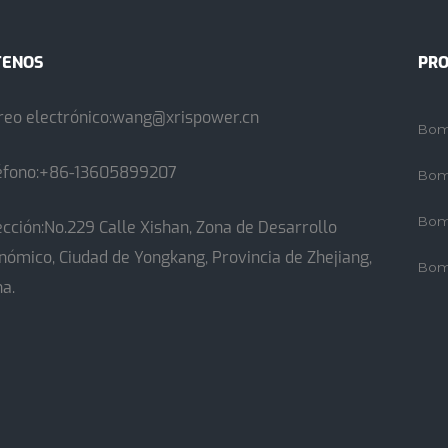
TENOS
PR
reo electrónico:
wang@xrispower.cn
Bom
éfono:+86-13605899207
Bom
Bom
ección:No.229 Calle Xishan, Zona de Desarrollo
nómico, Ciudad de Yongkang, Provincia de Zhejiang,
Bom
na.