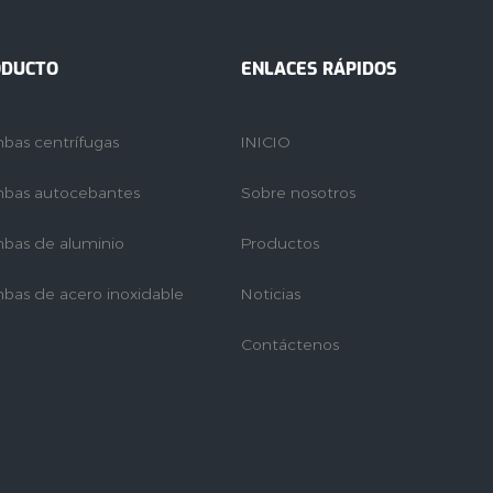
ODUCTO
ENLACES RÁPIDOS
bas centrífugas
INICIO
bas autocebantes
Sobre nosotros
bas de aluminio
Productos
bas de acero inoxidable
Noticias
Contáctenos