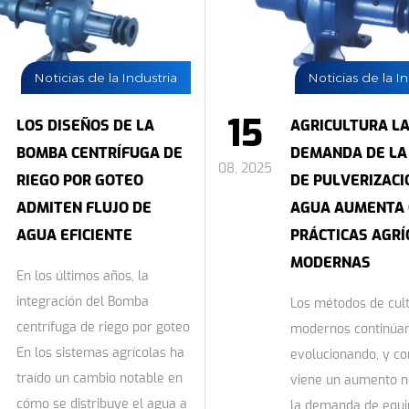
Noticias de la Industria
Noticias de la I
15
LOS DISEÑOS DE LA
AGRICULTURA L
BOMBA CENTRÍFUGA DE
DEMANDA DE LA
08, 2025
RIEGO POR GOTEO
DE PULVERIZACI
ADMITEN FLUJO DE
AGUA AUMENTA 
AGUA EFICIENTE
PRÁCTICAS AGRÍ
MODERNAS
En los últimos años, la
integración del Bomba
Los métodos de cult
centrífuga de riego por goteo
modernos continúa
En los sistemas agrícolas ha
evolucionando, y co
traído un cambio notable en
viene un aumento n
cómo se distribuye el agua a
la demanda de equi