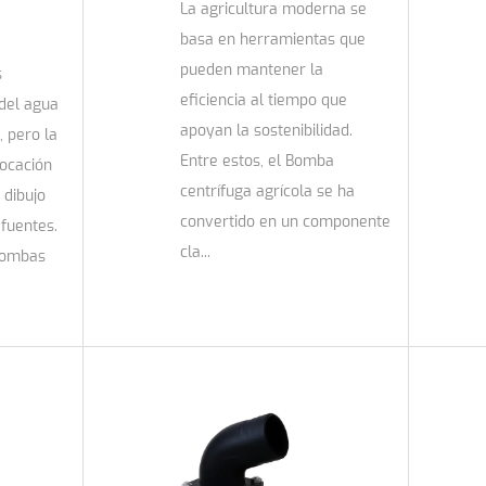
La agricultura moderna se
basa en herramientas que
pueden mantener la
s
eficiencia al tiempo que
 del agua
apoyan la sostenibilidad.
, pero la
Entre estos, el Bomba
ocación
centrífuga agrícola se ha
 dibujo
convertido en un componente
fuentes.
cla...
 bombas